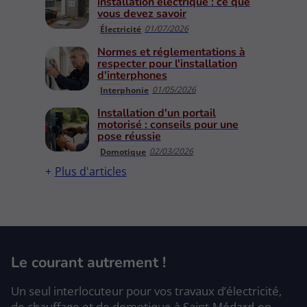
installation électrique : ce que
vous devez savoir
01/07/2026
Électricité
Normes et réglementations à
respecter pour l'installation
d'interphones
01/05/2026
Interphonie
Installation d'un portail
motorisé : conseils pour une
pose réussie
02/03/2026
Domotique
Plus d'articles
Le courant autrement !
Un seul interlocuteur pour vos travaux d’électricité,
de chauffage et de domotique à Saint-Médard-en-