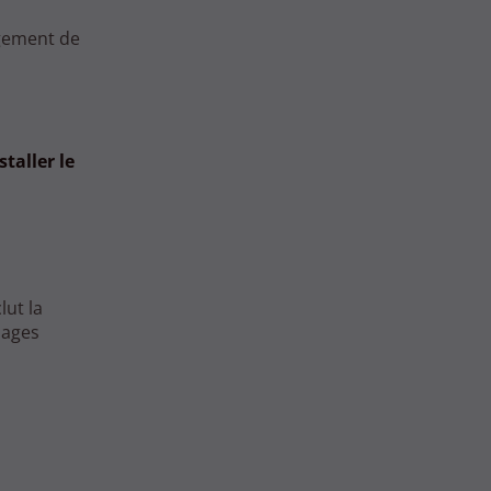
agement de
staller le
lut la
lages