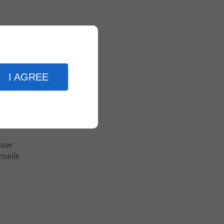
I AGREE
icité et
mes de
iser
nseils