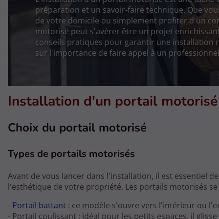
préparation et un savoir-faire technique. Que vou
de votre domicile ou simplement profiter d'un con
motorisé peut s'avérer être un projet enrichissan
conseils pratiques pour garantir une installation r
sur l'importance de faire appel à un professionnel
Installation d'un portail motorisé
Choix du portail motorisé
Types de portails motorisés
Avant de vous lancer dans l'installation, il est essentiel d
l'esthétique de votre propriété. Les portails motorisés s
-
Portail battant
: ce modèle s'ouvre vers l'intérieur ou l'
- Portail coulissant : idéal pour les petits espaces, il gliss