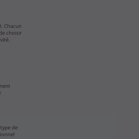
gé. Chacun
de choisir
vité.
ement
z
 type de
sionnel