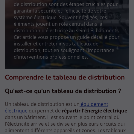
de distribution sont des étapes cruciales pour
garantir la sécurité et l'efficacité de votre
système électrique. Souvent négligés, ces
éléments jouent un rôle central dans la
distribution d'électricité au sein des bâtiments.
Cet article vous propose un guide détaillé pour
installer et entretenir vos tableaux de
distribution, tout en soulignant l'importance
d'interventions professionnelles.
Comprendre le tableau de distribution
Qu'est-ce qu'un tableau de distribution ?
Un tableau de distribution est un
équipement
électrique
qui permet de
répartir l'énergie électrique
dans un bâtiment. Il est souvent le point central où
l'électricité arrive et se divise en plusieurs circuits qui
alimentent différents appareils et zones. Les tableaux