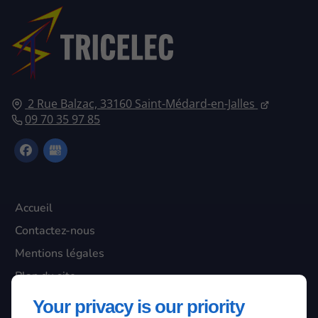
2 Rue Balzac, 33160 Saint-Médard-en-Jalles
09 70 35 97 85
Accueil
Contactez-nous
Mentions légales
Plan du site
Your privacy is our priority