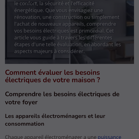
le confort, la sécurité et l'efficacité
énergétique. Que vous envisagiez une
rénovation, une construction ou simplement
l'achat de nouveaux appareils, comprendre
vos besoins électriques est primordial. Cet
article vous guide à travers les différentes
étapes d'une telle évaluation, en abordant les
aspects majeurs à considérer.
Comment évaluer les besoins
électriques de votre maison ?
Comprendre les besoins électriques de
votre foyer
Les appareils électroménagers et leur
consommation
Chaque appareil électroménager a une
puissance